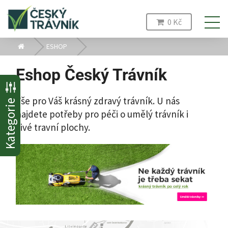
0 Kč
PŘÍRODNÍ TRÁVNÍKY
ESHOP
UMĚLÝ TRÁVNÍK
SPORTOVIŠTĚ
Eshop Český Trávník
GOLF
ZAVLAŽOVÁNÍ
Vše pro Váš krásný zdravý trávník. U nás
Kategorie
REFERENCE
najdete potřeby pro péči o umělý trávník i
ESHOP
KONTAKT
živé travní plochy.