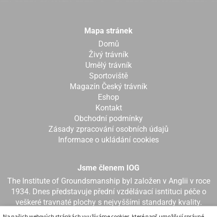
Mapa stránek
Domů
Živý trávník
Umělý trávník
Sportoviště
Magazín Český trávník
Eshop
Kontakt
Obchodní podmínky
Zásady zpracování osobních údajů
Informace o ukládání cookies
Jsme členem IOG
The Institute of Groundsmanship byl založen v Anglii v roce
1934. Dnes představuje přední vzdělávací isntituci péče o
veškeré travnaté plochy s nejvyššími standardy kvality.
Na našich webových stránkách využíváme cookies, které např. umožňují správné