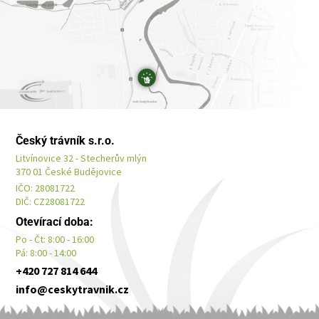
Český trávník s.r.o.
Litvínovice 32 - Stecherův mlýn
370 01 České Budějovice
IČO: 28081722
DIČ: CZ28081722
Otevírací doba:
Po - Čt: 8:00 - 16:00
Pá: 8:00 - 14:00
+420 727 814 644
info@ceskytravnik.cz